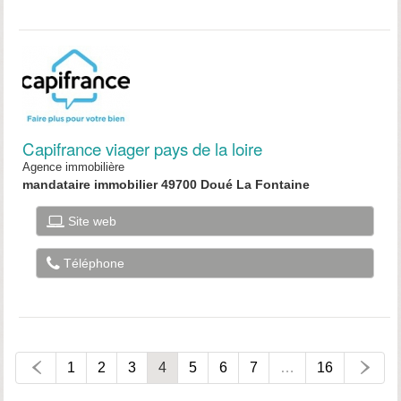
Capifrance viager pays de la loire
Agence immobilière
mandataire immobilier 49700 Doué La Fontaine
Site web
Téléphone
1
2
3
4
5
6
7
…
16