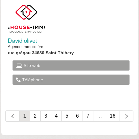
David olivet
Agence immobilière
rue grégau 34630 Saint Thibery
Site web
Téléphone
1
2
3
4
5
6
7
…
16