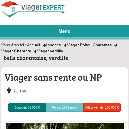
Menu
Vous êtes ici :
Accueil
Annonce
Viager Poitou Charentes
Viager Charente
Viager verdille
belle charentaise, verdille
Viager sans rente ou NP
71 ans
Bouquet: 51 000 €
Rente: 114 €/mois
Valeur vénale: 100 000 €