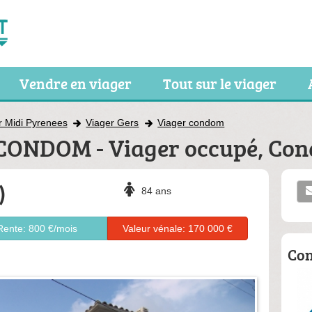
Vendre en viager
Tout sur le viager
r Midi Pyrenees
Viager Gers
Viager condom
- CONDOM - Viager occupé, Co
)
84 ans
Rente: 800 €/mois
Valeur vénale: 170 000 €
Con