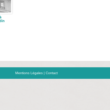
à
din
Mentions Légales
|
Contact